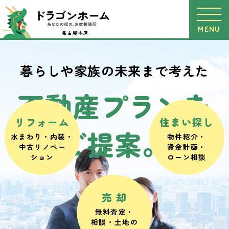
MENU
名古屋本店
暮らしや家族の未来まで考えた
不動産プランを
リフォーム
住まい探し
ご提案。
水まわり・内装・
物件紹介・
中古リノベー
資金計画・
ション
ローン相談
売 却
無料査定・
相談・
土地の