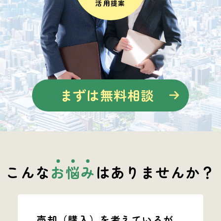
活用
提案
まずは無料相談
こんな
お
悩
み
はありませんか？
売却（購入）を
考えているが、