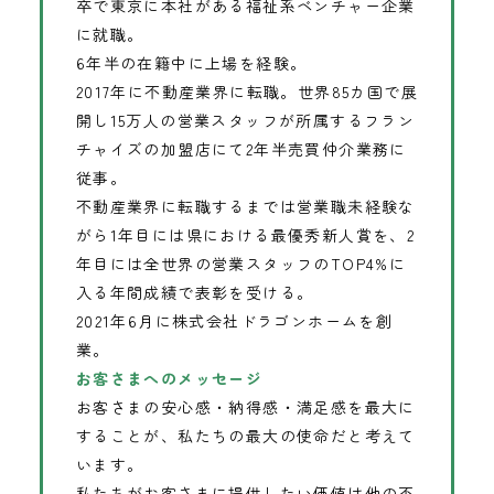
卒で東京に本社がある福祉系ベンチャー企業
に就職。
6年半の在籍中に上場を経験。
2017年に不動産業界に転職。世界85カ国で展
開し15万人の営業スタッフが所属するフラン
チャイズの加盟店にて2年半売買仲介業務に
従事。
不動産業界に転職するまでは営業職未経験な
がら1年目には県における最優秀新人賞を、2
年目には全世界の営業スタッフのTOP4%に
入る年間成績で表彰を受ける。
2021年6月に株式会社ドラゴンホームを創
業。
お客さまへのメッセージ
お客さまの安心感・納得感・満足感を最大に
することが、私たちの最大の使命だと考えて
います。
私たちがお客さまに提供したい価値は他の不